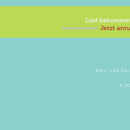
Lust bekomme
Jetzt anr
Reit- und Zuc
© 202