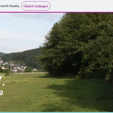
e noch heute.
Gleich loslegen
V.
g